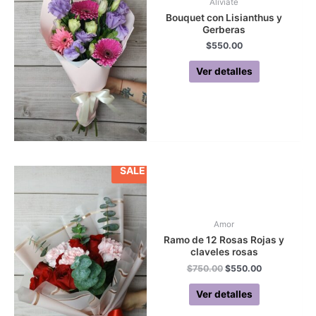
Aliviate
Bouquet con Lisianthus y
Gerberas
$
550.00
Ver detalles
SALE
Amor
Ramo de 12 Rosas Rojas y
claveles rosas
Original
Current
$
750.00
$
550.00
price
price
was:
is:
Ver detalles
$750.00.
$550.00.