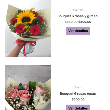
Amarillo
Bouquet 6 rosas y girasol
Original
Current
$
550.00
$
500.00
price
price
was:
is:
Ver detalles
$550.00.
$500.00.
Amor
Bouquet 6 rosas rosas
$
500.00
Ver detalles