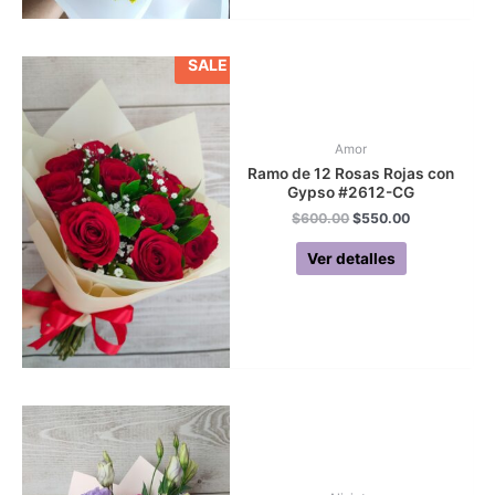
SALE
Amor
Ramo de 12 Rosas Rojas con
Gypso #2612-CG
Original
Current
$
600.00
$
550.00
price
price
was:
is:
Ver detalles
$600.00.
$550.00.