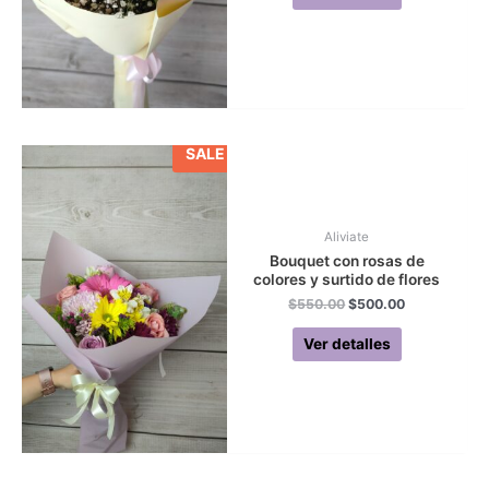
SALE
Aliviate
Bouquet con rosas de
colores y surtido de flores
Original
Current
$
550.00
$
500.00
price
price
was:
is:
Ver detalles
$550.00.
$500.00.