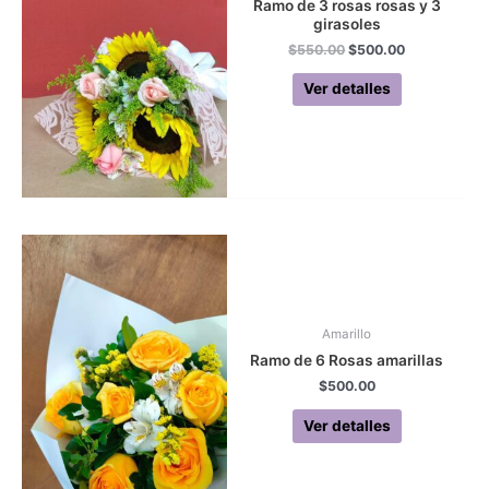
Ramo de 3 rosas rosas y 3
girasoles
Original
Current
$
550.00
$
500.00
price
price
was:
is:
Ver detalles
$550.00.
$500.00.
Amarillo
Ramo de 6 Rosas amarillas
$
500.00
Ver detalles