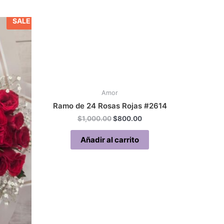
SALE
Amor
Ramo de 24 Rosas Rojas #2614
Original
Current
$
1,000.00
$
800.00
price
price
was:
is:
Añadir al carrito
$1,000.00.
$800.00.