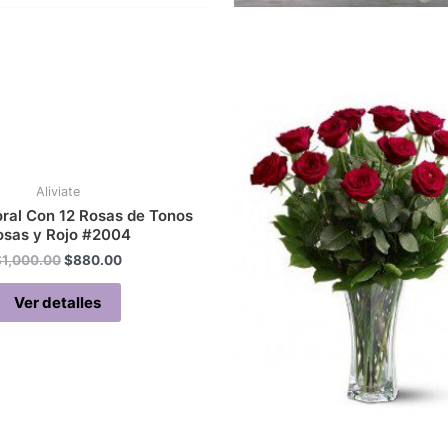
Aliviate
oral Con 12 Rosas de Tonos
osas y Rojo #2004
Original
Current
$
1,000.00
$
880.00
price
price
was:
is:
Ver detalles
$1,000.00.
$880.00.