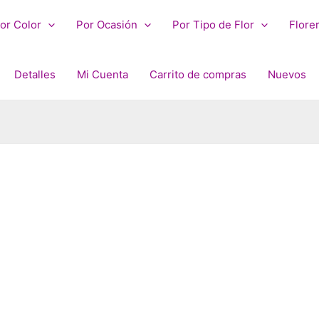
or Color
Por Ocasión
Por Tipo de Flor
Flore
Detalles
Mi Cuenta
Carrito de compras
Nuevos