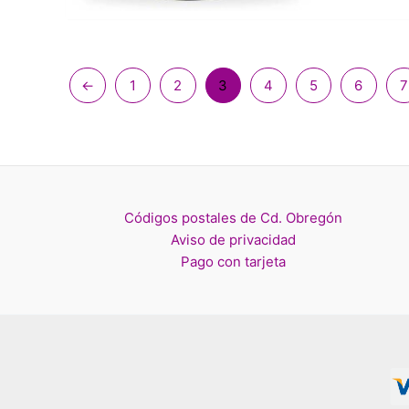
←
1
2
3
4
5
6
7
Códigos postales de Cd. Obregón
Aviso de privacidad
Pago con tarjeta