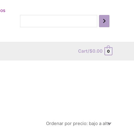
ros
Cart/
$
0.00
0