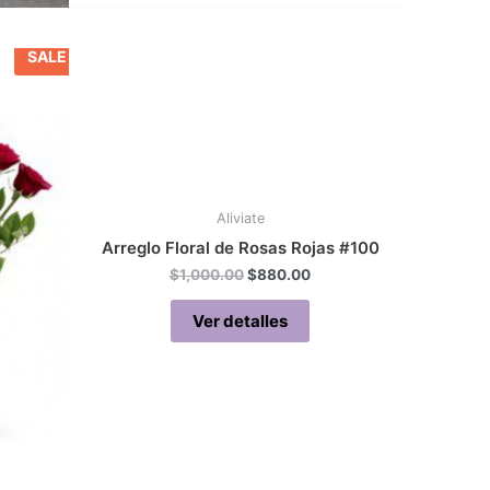
SALE
Aliviate
Arreglo Floral de Rosas Rojas #100
Original
Current
$
1,000.00
$
880.00
price
price
was:
is:
Ver detalles
$1,000.00.
$880.00.