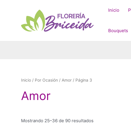
Ir
al
Inicio
P
contenido
Bouquets
Inicio
/
Por Ocasión
/
Amor
/ Página 3
Amor
Sorted
Mostrando 25–36 de 90 resultados
by
price: