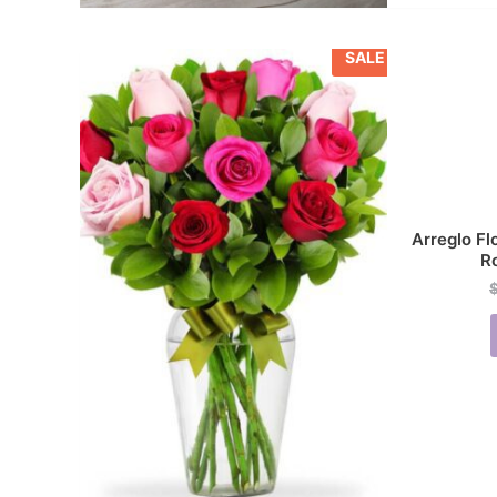
SALE
Arreglo Fl
R