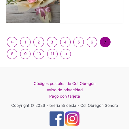
←
1
2
3
4
5
6
7
8
9
10
11
→
Códigos postales de Cd. Obregón
Aviso de privacidad
Pago con tarjeta
Copyright © 2026 Florería Briceida - Cd. Obregón Sonora