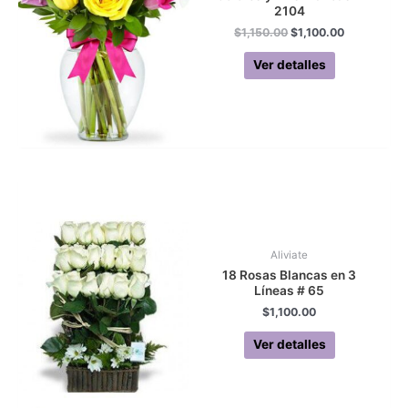
2104
Original
Current
$
1,150.00
$
1,100.00
price
price
was:
is:
Ver detalles
$1,150.00.
$1,100.00.
Aliviate
18 Rosas Blancas en 3
Líneas # 65
$
1,100.00
Ver detalles