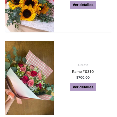
Ver detalles
Aliviate
Ramo #0310
$
700.00
Ver detalles