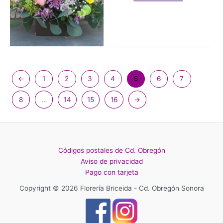
←
1
2
3
4
5
6
7
8
…
14
15
16
→
Códigos postales de Cd. Obregón
Aviso de privacidad
Pago con tarjeta
Copyright © 2026 Florería Briceida - Cd. Obregón Sonora