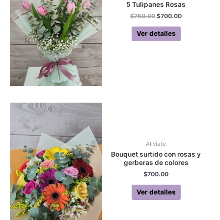
5 Tulipanes Rosas
Original
Current
$
750.00
$
700.00
price
price
was:
is:
Ver detalles
$750.00.
$700.00.
Aliviate
Bouquet surtido con rosas y
gerberas de colores
$
700.00
Ver detalles