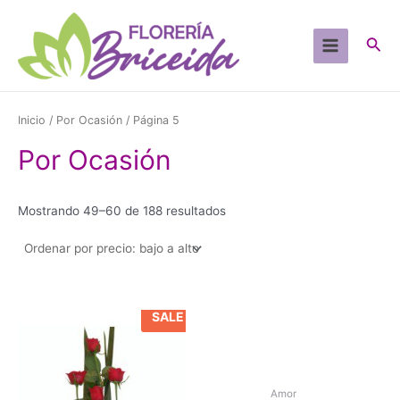
Ir
al
Busc
contenido
Main
Menu
Inicio
/
Por Ocasión
/ Página 5
Por Ocasión
Sorted
Mostrando 49–60 de 188 resultados
by
price:
low
to
high
SALE
Amor