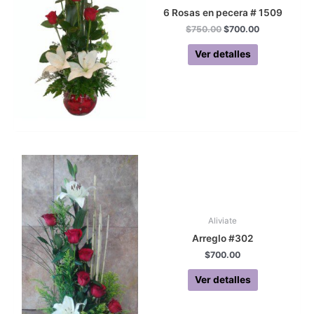
6 Rosas en pecera # 1509
Original
Current
$
750.00
$
700.00
price
price
was:
is:
Ver detalles
$750.00.
$700.00.
Aliviate
Arreglo #302
$
700.00
Ver detalles