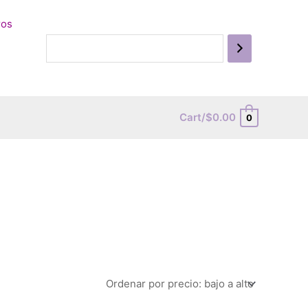
ros
Cart/
$
0.00
0