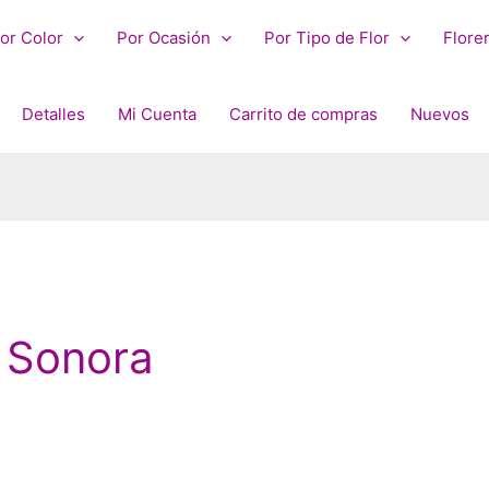
or Color
Por Ocasión
Por Tipo de Flor
Flore
Detalles
Mi Cuenta
Carrito de compras
Nuevos
n Sonora