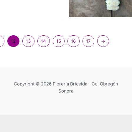
1
12
13
14
15
16
17
→
Copyright © 2026 Florería Briceida - Cd. Obregón
Sonora