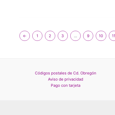
←
1
2
3
…
9
10
1
Códigos postales de Cd. Obregón
Aviso de privacidad
Pago con tarjeta