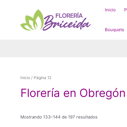
Ir
al
Inicio
P
contenido
Bouquets
Inicio
/ Página 12
Florería en Obregó
Sorted
Mostrando 133–144 de 197 resultados
by
price: