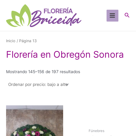
Ir
al
Busc
contenido
Main
Menu
Inicio
/ Página 13
Florería en Obregón Sonora
Sorted
Mostrando 145–156 de 197 resultados
by
price:
low
to
high
Fúnebres