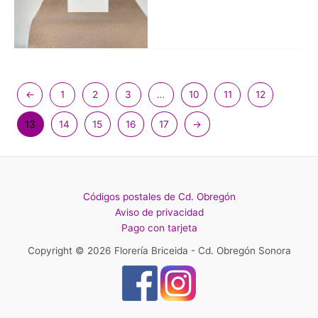
←
1
2
3
…
10
11
12
13
14
15
16
17
→
Códigos postales de Cd. Obregón
Aviso de privacidad
Pago con tarjeta
Copyright © 2026 Florería Briceida - Cd. Obregón Sonora