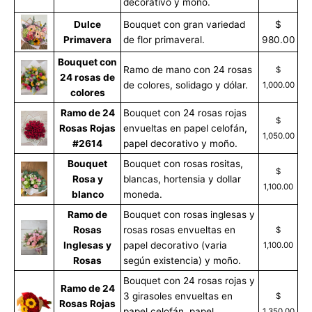
decorativo y moño.
Dulce
Bouquet con gran variedad
$
Primavera
de flor primaveral.
980.00
Bouquet con
Ramo de mano con 24 rosas
$
24 rosas de
de colores, solidago y dólar.
1,000.00
colores
Ramo de 24
Bouquet con 24 rosas rojas
$
Rosas Rojas
envueltas en papel celofán,
1,050.00
#2614
papel decorativo y moño.
Bouquet
Bouquet con rosas rositas,
$
Rosa y
blancas, hortensia y dollar
1,100.00
blanco
moneda.
Ramo de
Bouquet con rosas inglesas y
Rosas
rosas rosas envueltas en
$
Inglesas y
papel decorativo (varia
1,100.00
Rosas
según existencia) y moño.
Bouquet con 24 rosas rojas y
Ramo de 24
3 girasoles envueltas en
$
Rosas Rojas
papel celofán, papel
1,350.00