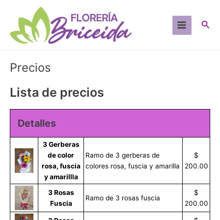
Ir
al
Busc
contenido
Main
Menu
Precios
Lista de precios
Detalles
3 Gerberas
de color
Ramo de 3 gerberas de
$
rosa, fuscia
colores rosa, fuscia y amarilla
200.00
y amarillla
3 Rosas
$
Ramo de 3 rosas fuscia
Fuscia
200.00