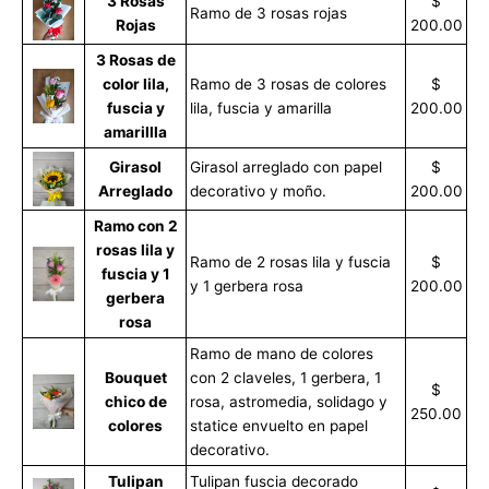
3 Rosas
$
Ramo de 3 rosas rojas
Rojas
200.00
3 Rosas de
color lila,
Ramo de 3 rosas de colores
$
fuscia y
lila, fuscia y amarilla
200.00
amarillla
Girasol
Girasol arreglado con papel
$
Arreglado
decorativo y moño.
200.00
Ramo con 2
rosas lila y
Ramo de 2 rosas lila y fuscia
$
fuscia y 1
y 1 gerbera rosa
200.00
gerbera
rosa
Ramo de mano de colores
Bouquet
con 2 claveles, 1 gerbera, 1
$
chico de
rosa, astromedia, solidago y
250.00
colores
statice envuelto en papel
decorativo.
Tulipan
Tulipan fuscia decorado