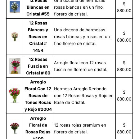
12 Rosas
Una docena de hermosas
$
Blancas en
rosas blancas en un fino
880.00
Cristal #55
florero de cristal.
12 Rosas
Blancas y
Una docena de hermosas
$
Rosas en
rosas blancas y rosas en un
880.00
Cristal #
fino florero de cristal.
1454
12 Rosas
Arreglo floral con 12 rosas
$
Fuscia en
fuscia en florero de cristal.
880.00
Cristal # 60
Arreglo
Floral Con 12
Hermoso Arreglo Redondo
$
Rosas de
con 12 Rosas Rosas y Rojo en
880.00
Tonos Rosas
Base de Cristal.
y Rojo #2004
Arreglo
Floral de
12 rosas rojas premium en
$
Rosas Rojas
florero de cristal.
880.00
#100