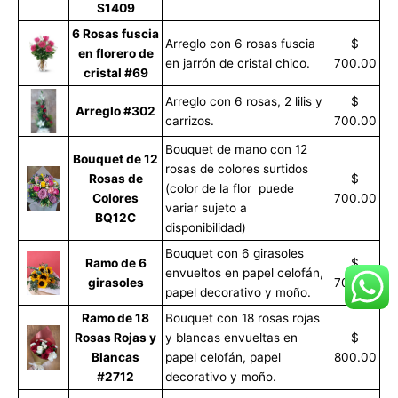
S1409
6 Rosas fuscia
Arreglo con 6 rosas fuscia
$
en florero de
en jarrón de cristal chico.
700.00
cristal #69
Arreglo con 6 rosas, 2 lilis y
$
Arreglo #302
carrizos.
700.00
Bouquet de mano con 12
Bouquet de 12
rosas de colores surtidos
Rosas de
$
(color de la flor puede
Colores
700.00
variar sujeto a
BQ12C
disponibilidad)
Bouquet con 6 girasoles
Ramo de 6
$
envueltos en papel celofán,
girasoles
700.00
papel decorativo y moño.
Ramo de 18
Bouquet con 18 rosas rojas
Rosas Rojas y
y blancas envueltas en
$
Blancas
papel celofán, papel
800.00
#2712
decorativo y moño.