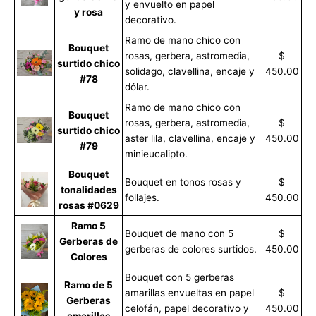
y envuelto en papel
y rosa
decorativo.
Ramo de mano chico con
Bouquet
rosas, gerbera, astromedia,
$
surtido chico
solidago, clavellina, encaje y
450.00
#78
dólar.
Ramo de mano chico con
Bouquet
rosas, gerbera, astromedia,
$
surtido chico
aster lila, clavellina, encaje y
450.00
#79
minieucalipto.
Bouquet
Bouquet en tonos rosas y
$
tonalidades
follajes.
450.00
rosas #0629
Ramo 5
Bouquet de mano con 5
$
Gerberas de
gerberas de colores surtidos.
450.00
Colores
Bouquet con 5 gerberas
Ramo de 5
amarillas envueltas en papel
$
Gerberas
celofán, papel decorativo y
450.00
amarillas