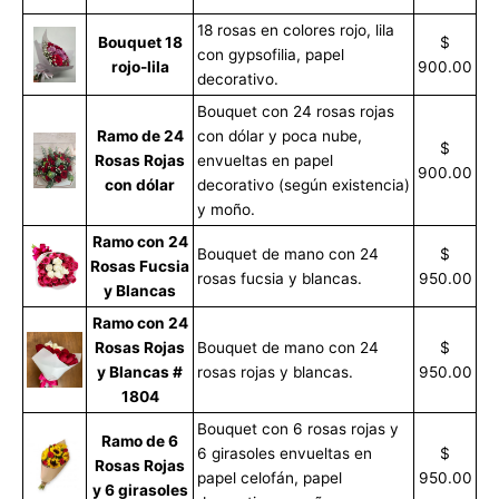
18 rosas en colores rojo, lila
Bouquet 18
$
con gypsofilia, papel
rojo-lila
900.00
decorativo.
Bouquet con 24 rosas rojas
Ramo de 24
con dólar y poca nube,
$
Rosas Rojas
envueltas en papel
900.00
con dólar
decorativo (según existencia)
y moño.
Ramo con 24
Bouquet de mano con 24
$
Rosas Fucsia
rosas fucsia y blancas.
950.00
y Blancas
Ramo con 24
Rosas Rojas
Bouquet de mano con 24
$
y Blancas #
rosas rojas y blancas.
950.00
1804
Bouquet con 6 rosas rojas y
Ramo de 6
6 girasoles envueltas en
$
Rosas Rojas
papel celofán, papel
950.00
y 6 girasoles