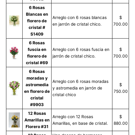
6 Rosas
Blancas en
Arreglo con 6 rosas blancas
$
florero de
en jarrón de cristal chico.
700.00
cristal #
S1409
6 Rosas
fuscia en
Arreglo con 6 rosas fuscia en
$
florero de
jarrón de cristal chico.
700.00
cristal #69
6 Rosas
moradas y
Arreglo con 6 rosas moradas
astromedia
$
y astromedia en jarrón de
en florero de
750.00
cristal chico
cristal
#9903
12 Rosas
Arreglo con 12 Rosas
$
Amarillas en
Amarillas, en base de cristal.
880.00
Florero #31