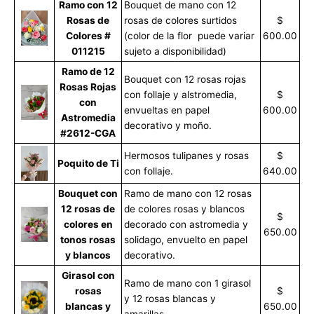
Ramo con 12
Bouquet de mano con 12
Rosas de
rosas de colores surtidos
$
Colores #
(color de la flor puede variar
600.00
011215
sujeto a disponibilidad)
Ramo de 12
Bouquet con 12 rosas rojas
Rosas Rojas
con follaje y alstromedia,
$
con
envueltas en papel
600.00
Astromedia
decorativo y moño.
#2612-CGA
Hermosos tulipanes y rosas
$
Poquito de Ti
con follaje.
640.00
Bouquet con
Ramo de mano con 12 rosas
12 rosas de
de colores rosas y blancos
$
colores en
decorado con astromedia y
650.00
tonos rosas
solidago, envuelto en papel
y blancos
decorativo.
Girasol con
Ramo de mano con 1 girasol
rosas
$
y 12 rosas blancas y
blancas y
650.00
amarillas