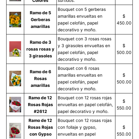
Colores
surtidos.
Bouquet con 5 gerberas
Ramo de 5
amarillas envueltas en
$
Gerberas
papel celofán, papel
450.00
amarillas
decorativo y moño.
Bouquet con 3 rosas rosas
Ramo de 3
y 3 girasoles envueltas en
$
rosas rosas y
papel celofán, papel
500.00
3 girasoles
decorativo y moño.
Bouquet con 6 rosas
Ramo de 6
amarillas envueltas en
$
Rosas
papel celofán, papel
500.00
amarillas
decorativo y moño.
Ramo de 12
Bouquet con 12 rosas rojas
$
Rosas Rojas
envueltas en papel celofán,
550.00
#2612
papel decorativo y moño.
Ramo de 12
Bouquet con 12 rosas rojas
Rosas Rojas
con follaje y gypso,
$
con Gypso
envueltas en papel
550.00