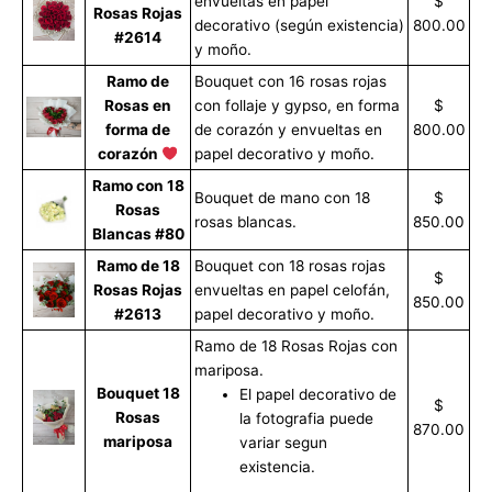
envueltas en papel
$
Rosas Rojas
decorativo (según existencia)
800.00
#2614
y moño.
Ramo de
Bouquet con 16 rosas rojas
Rosas en
con follaje y gypso, en forma
$
forma de
de corazón y envueltas en
800.00
corazón
papel decorativo y moño.
Ramo con 18
Bouquet de mano con 18
$
Rosas
rosas blancas.
850.00
Blancas #80
Ramo de 18
Bouquet con 18 rosas rojas
$
Rosas Rojas
envueltas en papel celofán,
850.00
#2613
papel decorativo y moño.
Ramo de 18 Rosas Rojas con
mariposa.
Bouquet 18
El papel decorativo de
$
Rosas
la fotografia puede
870.00
mariposa
variar segun
existencia.