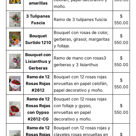
amarillas
moño.
3 Tulipanes
$
Ramo de 3 tulipanes fuscia
Fuscia
550.00
Bouquet con rosas de color,
Bouquet
$
gerberas, girasol, margaritas
Surtido 1210
550.00
y follaje.
Bouquet con
Ramo de mano con rosas3
$
Lisianthus y
gerberas y 3 lisianthus
550.00
Gerberas
Ramo de 12
Bouquet con 12 rosas rojas
$
Rosas Rojas
envueltas en papel celofán,
550.00
#2612
papel decorativo y moño.
Ramo de 12
Bouquet con 12 rosas rojas
Rosas Rojas
con follaje y gypso,
$
con Gypso
envueltas en papel
550.00
#2612-CG
decorativo y moño.
Ramo de 12
Bouquet con 12 rosas rojas y
Rosas Rojas
claveles rosas envueltas en
$