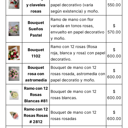
y claveles
papel decorativo (varia
550.00
rosas
según existencia) y moño.
Ramo de mano con flor
Bouquet
variada en tonos rosas,
$
Sueños
envuelto en papel decorativo
570.00
Pastel
y moño.
Ramo con 12 rosas (Rosa
Bouquet
$
roja, blanca y rosa) con papel
1102
600.00
decorativo.
Bouquet
Bouquet de mano con 12
$
rosa con
rosas rosada, astromedia con
600.00
astromedia
papel decoratio y moño.
Ramo con 12
Bouquet de mano con 12
$
Rosas
rosas blancas.
600.00
Blancas #81
Ramo con 12
Bouquet de mano con 12
$
Rosas Rosas
rosas rosadas
600.00
# 2812