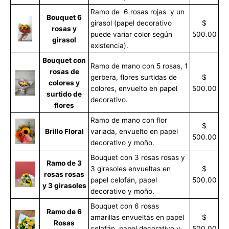
Ramo de 6 rosas rojas y un
Bouquet 6
girasol (papel decorativo
$
rosas y
puede variar color según
500.00
girasol
existencia).
Bouquet con
Ramo de mano con 5 rosas, 1
rosas de
gerbera, flores surtidas de
$
colores y
colores, envuelto en papel
500.00
surtido de
decorativo.
flores
Ramo de mano con flor
$
Brillo Floral
variada, envuelto en papel
500.00
decorativo y moño.
Bouquet con 3 rosas rosas y
Ramo de 3
3 girasoles envueltas en
$
rosas rosas
papel celofán, papel
500.00
y 3 girasoles
decorativo y moño.
Bouquet con 6 rosas
Ramo de 6
amarillas envueltas en papel
$
Rosas
celofán, papel decorativo y
500.00