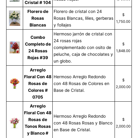
Cristal # 104
Florero de
Florero de cristal con 24
$
Rosas
Rosas Blancas, lilies, gerberas
1,750.00
Blancas
y follajes
Hermoso jarrón de cristal con
Combo
24 rosas rojas
Completo de
$
complementado con osito de
24 Rosas
1,848.00
peluche, caja de chocolates y
Rojas #39
un globo.
Arreglo
Floral Con 48
Hermoso Arreglo Redondo
$
Rosas de
con 48 Rosas de Colores en
2,000.00
Colores #
Base de Cristal.
0705
Arreglo
Floral Con 48
Hermoso Arreglo Redondo
Rosas de
$
con 48 Rosas Rosas y Blanco
Tonos Rosas
2,000.00
en Base de Cristal.
y Blanco #