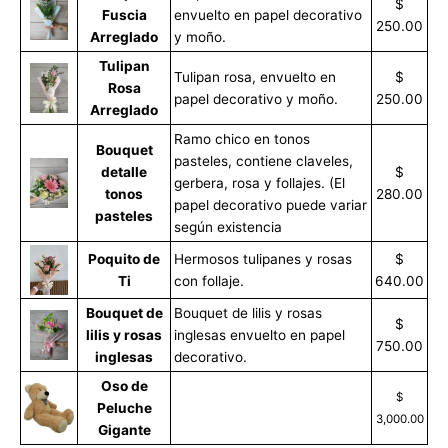
$
Fuscia
envuelto en papel decorativo
250.00
Arreglado
y moño.
Tulipan
Tulipan rosa, envuelto en
$
Rosa
papel decorativo y moño.
250.00
Arreglado
Ramo chico en tonos
Bouquet
pasteles, contiene claveles,
detalle
$
gerbera, rosa y follajes. (El
tonos
280.00
papel decorativo puede variar
pasteles
según existencia
Poquito de
Hermosos tulipanes y rosas
$
Ti
con follaje.
640.00
Bouquet de
Bouquet de lilis y rosas
$
lilis y rosas
inglesas envuelto en papel
750.00
inglesas
decorativo.
Oso de
$
Peluche
3,000.00
Gigante