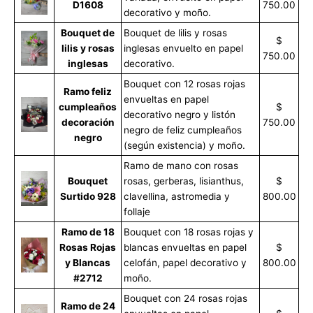
D1608
750.00
decorativo y moño.
Bouquet de
Bouquet de lilis y rosas
$
lilis y rosas
inglesas envuelto en papel
750.00
inglesas
decorativo.
Bouquet con 12 rosas rojas
Ramo feliz
envueltas en papel
cumpleaños
$
decorativo negro y listón
decoración
750.00
negro de feliz cumpleaños
negro
(según existencia) y moño.
Ramo de mano con rosas
Bouquet
rosas, gerberas, lisianthus,
$
Surtido 928
clavellina, astromedia y
800.00
follaje
Ramo de 18
Bouquet con 18 rosas rojas y
Rosas Rojas
blancas envueltas en papel
$
y Blancas
celofán, papel decorativo y
800.00
#2712
moño.
Bouquet con 24 rosas rojas
Ramo de 24