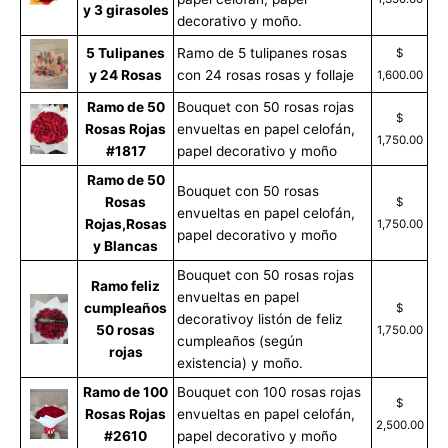
y 3 girasoles
decorativo y moño.
5 Tulipanes
Ramo de 5 tulipanes rosas
$
y 24 Rosas
con 24 rosas rosas y follaje
1,600.00
Ramo de 50
Bouquet con 50 rosas rojas
$
Rosas Rojas
envueltas en papel celofán,
1,750.00
#1817
papel decorativo y moño
Ramo de 50
Bouquet con 50 rosas
Rosas
$
envueltas en papel celofán,
Rojas,Rosas
1,750.00
papel decorativo y moño
y Blancas
Bouquet con 50 rosas rojas
Ramo feliz
envueltas en papel
cumpleaños
$
decorativoy listón de feliz
50 rosas
1,750.00
cumpleaños (según
rojas
existencia) y moño.
Ramo de 100
Bouquet con 100 rosas rojas
$
Rosas Rojas
envueltas en papel celofán,
2,500.00
#2610
papel decorativo y moño