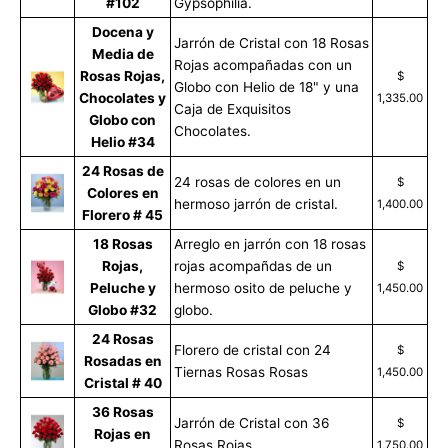
#102
Gypsophilia.
Docena y
Jarrón de Cristal con 18 Rosas
Media de
Rojas acompañadas con un
Rosas Rojas,
$
Globo con Helio de 18" y una
Chocolates y
1,335.00
Caja de Exquisitos
Globo con
Chocolates.
Helio #34
24 Rosas de
24 rosas de colores en un
$
Colores en
hermoso jarrón de cristal.
1,400.00
Florero # 45
18 Rosas
Arreglo en jarrón con 18 rosas
Rojas,
rojas acompañdas de un
$
Peluche y
hermoso osito de peluche y
1,450.00
Globo #32
globo.
24 Rosas
Florero de cristal con 24
$
Rosadas en
Tiernas Rosas Rosas
1,450.00
Cristal # 40
36 Rosas
Jarrón de Cristal con 36
$
Rojas en
Rosas Rojas.
1,750.00