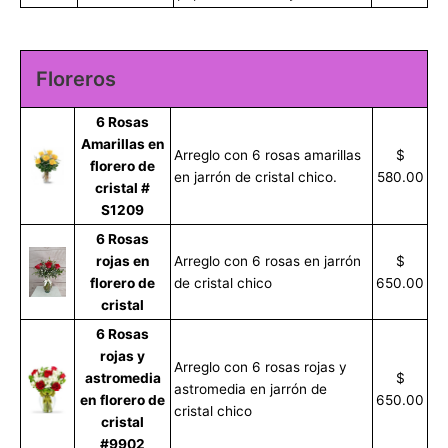
Floreros
6 Rosas
Amarillas en
Arreglo con 6 rosas amarillas
$
florero de
en jarrón de cristal chico.
580.00
cristal #
S1209
6 Rosas
rojas en
Arreglo con 6 rosas en jarrón
$
florero de
de cristal chico
650.00
cristal
6 Rosas
rojas y
Arreglo con 6 rosas rojas y
astromedia
$
astromedia en jarrón de
en florero de
650.00
cristal chico
cristal
#9902