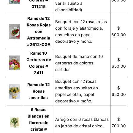
variar sujeto a
011215
disponibilidad)
Ramo de 12
Bouquet con 12 rosas rojas
Rosas Rojas
con follaje y alstromedia,
$
con
envueltas en papel
600.00
Astromedia
decorativo y moño.
#2612-CGA
Ramo 10
Bouquet de mano con 10
Gerberas de
$
gerberas de colores
Colores #
650.00
surtidos.
2411
Bouquet con 12 rosas
Ramo de 12
amarillas envueltas en
$
Rosas
papel celofán, papel
650.00
amarillas
decorativo y moño.
6 Rosas
Blancas en
Arreglo con 6 rosas blancas
$
florero de
en jarrón de cristal chico.
700.00
cristal #