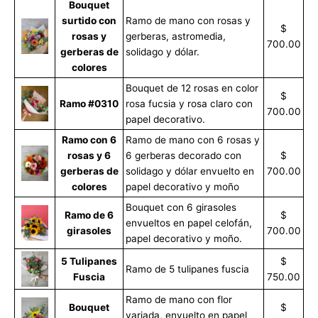
Bouquet
surtido con
Ramo de mano con rosas y
$
rosas y
gerberas, astromedia,
700.00
gerberas de
solidago y dólar.
colores
Bouquet de 12 rosas en color
$
Ramo #0310
rosa fucsia y rosa claro con
700.00
papel decorativo.
Ramo con 6
Ramo de mano con 6 rosas y
rosas y 6
6 gerberas decorado con
$
gerberas de
solidago y dólar envuelto en
700.00
colores
papel decorativo y moño
Bouquet con 6 girasoles
Ramo de 6
$
envueltos en papel celofán,
girasoles
700.00
papel decorativo y moño.
5 Tulipanes
$
Ramo de 5 tulipanes fuscia
Fuscia
750.00
Ramo de mano con flor
Bouquet
$
variada, envuelto en papel