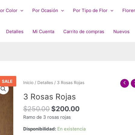
or Color
Por Ocasión
Por Tipo de Flor
Flore
Detalles
Mi Cuenta
Carrito de compras
Nuevos
SALE
Inicio
/
Detalles
/ 3 Rosas Rojas
3 Rosas Rojas
Original
Current
$
250.00
$
200.00
price
price
Ramo de 3 rosas rojas
was:
is:
$250.00.
$200.00.
Disponibilidad:
En existencia