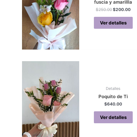
fuscia y amarillla
Original
Cur
$
250.00
$
200.00
price
pri
was:
is:
Ver detalles
$250.00.
$2
Detalles
Poquito de Ti
$
640.00
Ver detalles