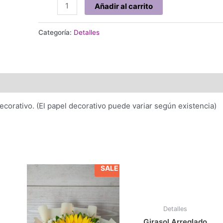
3
Añadir al carrito
Rosas
Rojas
Categoría:
Detalles
cantidad
corativo. (El papel decorativo puede variar según existencia)
SALE
Detalles
Girasol Arreglado