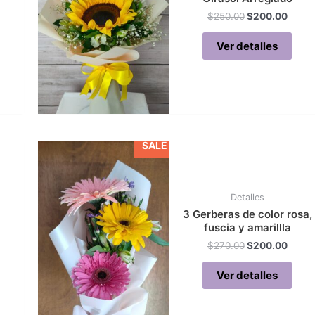
Original
Curre
$
250.00
$
200.00
rent
price
price
ce
was:
is:
Ver detalles
$250.00.
$200.
00.00.
SALE
Detalles
3 Gerberas de color rosa,
fuscia y amarillla
Original
Curre
$
270.00
$
200.00
price
price
was:
is:
Ver detalles
$270.00.
$200.