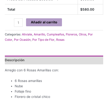
Total
$
580.00
6
Añadir al carrito
Rosas
Amarillas
Categorías:
Aliviate
,
Amarillo
,
Cumpleaños
,
Floreros
,
Otros
,
Por
en
Color
,
Por Ocasión
,
Por Tipo de Flor
,
Rosas
florero
de
cristal
#
Descripción
S1209
cantidad
Arreglo con 6 Rosas Amarillas con:
6 Rosas amarillas
Nube
Follaje fino
Florero de cristal chico