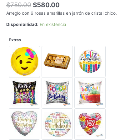
Original
Current
$
750.00
$
580.00
price
price
Arreglo con 6 rosas amarillas en jarrón de cristal chico.
was:
is:
$750.00.
$580.00.
Disponibilidad:
En existencia
Extras