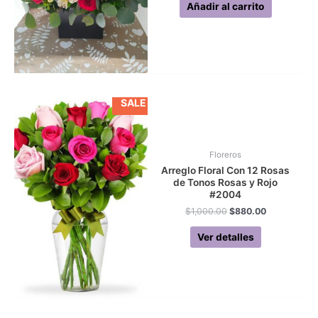
Añadir al carrito
SALE
Floreros
Arreglo Floral Con 12 Rosas
de Tonos Rosas y Rojo
#2004
Original
Current
$
1,000.00
$
880.00
price
price
was:
is:
Ver detalles
$1,000.00.
$880.00.