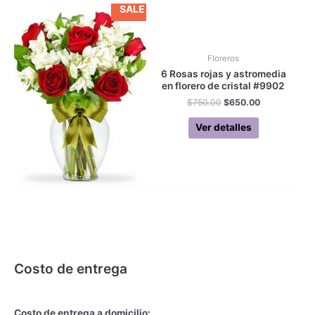
SALE
Floreros
6 Rosas rojas y astromedia
en florero de cristal #9902
Original
Current
$
750.00
$
650.00
price
price
was:
is:
Ver detalles
$750.00.
$650.00.
Costo de entrega
Costo de entrega a domicilio: