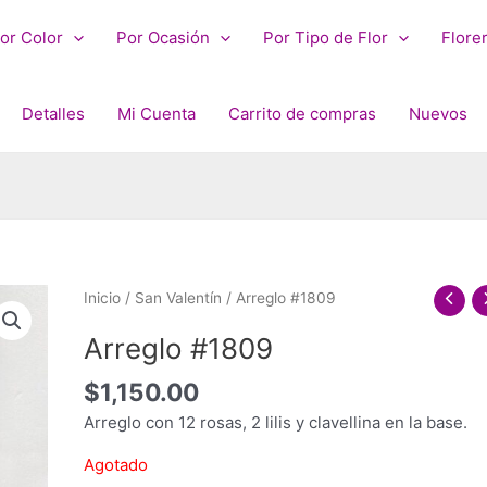
or Color
Por Ocasión
Por Tipo de Flor
Flore
Detalles
Mi Cuenta
Carrito de compras
Nuevos
Inicio
/
San Valentín
/ Arreglo #1809
Arreglo #1809
$
1,150.00
Arreglo con 12 rosas, 2 lilis y clavellina en la base.
Agotado