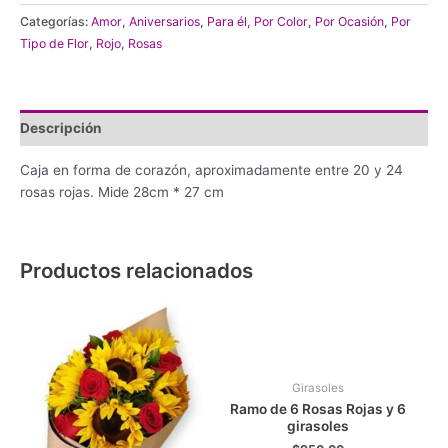
Caja
Categorías:
Amor
,
Aniversarios
,
Para él
,
Por Color
,
Por Ocasión
,
Por
3
Tipo de Flor
,
Rojo
,
Rosas
cantidad
Descripción
Caja en forma de corazón, aproximadamente entre 20 y 24
rosas rojas. Mide 28cm * 27 cm
Productos relacionados
Girasoles
Ramo de 6 Rosas Rojas y 6
girasoles