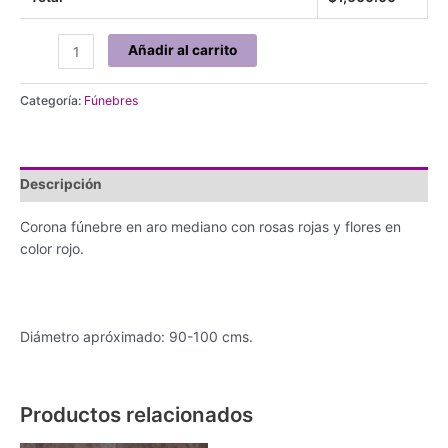
Corona
Añadir al carrito
en
aro
Categoría:
Fúnebres
chico
con
rosas
y
Descripción
flores
rojas
Corona fúnebre en aro mediano con rosas rojas y flores en
cantidad
color rojo.
Diámetro apróximado: 90-100 cms.
Productos relacionados