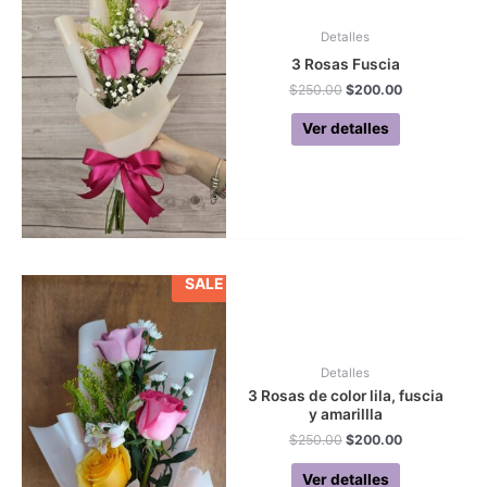
Detalles
3 Rosas Fuscia
Original
Current
$
250.00
$
200.00
price
price
was:
is:
Ver detalles
$250.00.
$200.00.
SALE
Detalles
3 Rosas de color lila, fuscia
y amarillla
Original
Current
$
250.00
$
200.00
price
price
was:
is:
Ver detalles