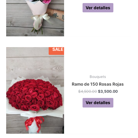
Ver detalles
SALE
Bouquets
Ramo de 150 Rosas Rojas
Original
Current
$
4,500.00
$
3,500.00
price
price
was:
is:
Ver detalles
$4,500.00.
$3,500.00