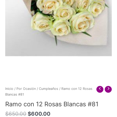
Inicio
/
Por Ocasión
/
Cumpleaños
/ Ramo con 12 Rosas
Blancas #81
Ramo con 12 Rosas Blancas #81
Original
Current
$
650.00
$
600.00