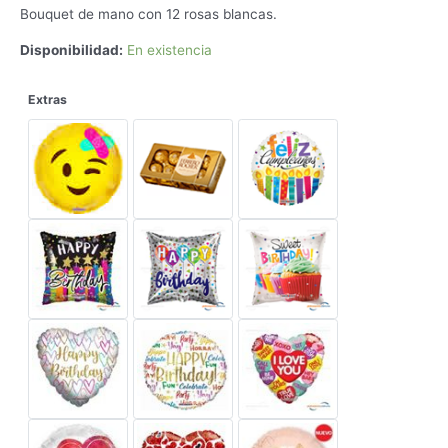
price
price
Bouquet de mano con 12 rosas blancas.
was:
is:
$650.00.
$600.00.
Disponibilidad:
En existencia
Extras