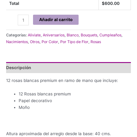
Total
$
600.00
Ramo
Añadir al carrito
con
12
Categorías:
Aliviate
,
Aniversarios
,
Blanco
,
Bouquets
,
Cumpleaños
,
Rosas
Nacimientos
,
Otros
,
Por Color
,
Por Tipo de Flor
,
Rosas
Blancas
#81
cantidad
Descripción
12 rosas blancas premium en ramo de mano que incluye:
12 Rosas blancas premium
Papel decorativo
Moño
Altura aproximada del arreglo desde la base: 40 cms.