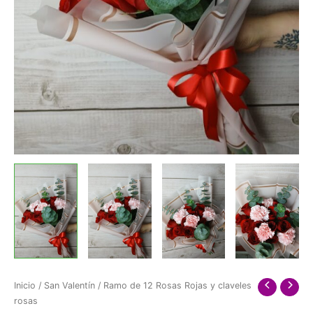
Inicio
/
San Valentín
/ Ramo de 12 Rosas Rojas y claveles
rosas