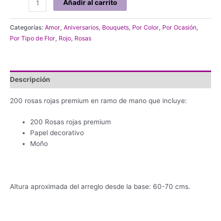
Añadir al carrito
de
200
Categorías:
Amor
,
Aniversarios
,
Bouquets
,
Por Color
,
Por Ocasión
,
Rosas
Por Tipo de Flor
,
Rojo
,
Rosas
Rojas
#200
cantidad
Descripción
200 rosas rojas premium en ramo de mano que incluye:
200 Rosas rojas premium
Papel decorativo
Moño
Altura aproximada del arreglo desde la base: 60-70 cms.