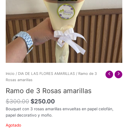
Inicio
/
DIA DE LAS FLORES AMARILLAS
/ Ramo de 3
Rosas amarillas
Ramo de 3 Rosas amarillas
Original
Current
$
300.00
$
250.00
price
price
Bouquet con 3 rosas amarillas envueltas en papel celofán,
was:
is:
papel decorativo y moño.
$300.00.
$250.00.
Agotado