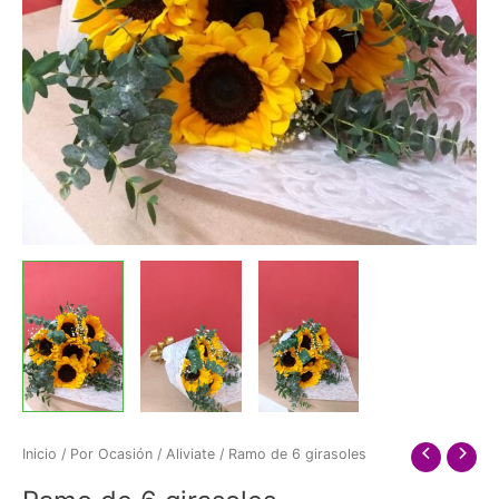
Inicio
/
Por Ocasión
/
Aliviate
/ Ramo de 6 girasoles