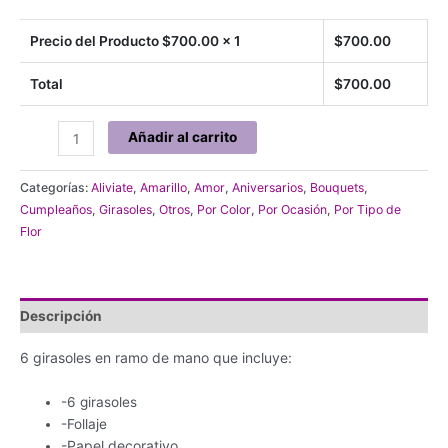
Precio del Producto $
700.00
x 1
$
700.00
Total
$
700.00
Ramo
Añadir al carrito
de
6
Categorías:
Aliviate
,
Amarillo
,
Amor
,
Aniversarios
,
Bouquets
,
girasoles
Cumpleaños
,
Girasoles
,
Otros
,
Por Color
,
Por Ocasión
,
Por Tipo de
cantidad
Flor
Descripción
6 girasoles en ramo de mano que incluye:
-6 girasoles
-Follaje
-Papel decorativo