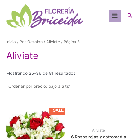
Ir
al
Busc
contenido
Main
Menu
Inicio
/
Por Ocasión
/
Aliviate
/ Página 3
Aliviate
Sorted
Mostrando 25–36 de 81 resultados
by
price:
low
to
high
SALE
Aliviate
6 Rosas rojas y astromedia