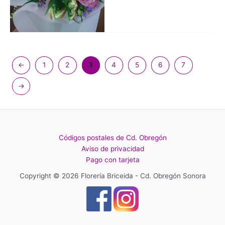
←
1
2
3
4
5
6
7
→
Códigos postales de Cd. Obregón
Aviso de privacidad
Pago con tarjeta
Copyright © 2026 Florería Briceida - Cd. Obregón Sonora