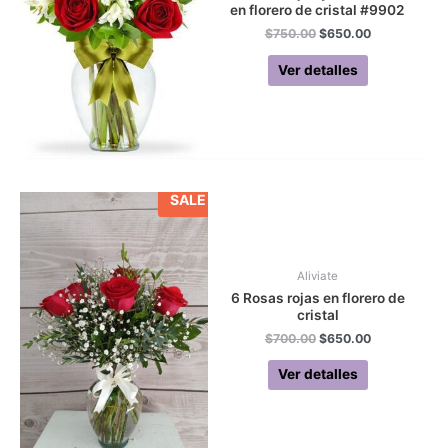
en florero de cristal #9902
Original
Current
$
750.00
$
650.00
price
price
was:
is:
Ver detalles
$750.00.
$650.00.
SALE
Aliviate
6 Rosas rojas en florero de
cristal
Original
Current
$
700.00
$
650.00
price
price
was:
is:
Ver detalles
$700.00.
$650.00.