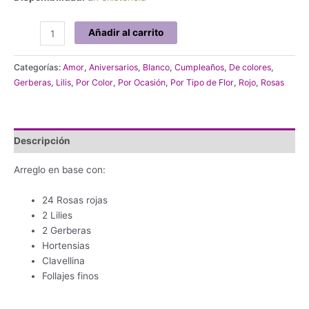
Arreglo
Añadir al carrito
con
rosas
Categorías:
Amor
,
Aniversarios
,
Blanco
,
Cumpleaños
,
De colores
,
rojas
Gerberas
,
Lilis
,
Por Color
,
Por Ocasión
,
Por Tipo de Flor
,
Rojo
,
Rosas
y
flores
blancas
cantidad
Descripción
Arreglo en base con:
24 Rosas rojas
2 Lilies
2 Gerberas
Hortensias
Clavellina
Follajes finos