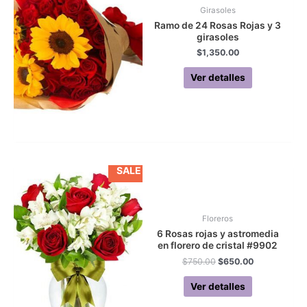
Girasoles
Ramo de 24 Rosas Rojas y 3
girasoles
$
1,350.00
Ver detalles
SALE
Floreros
6 Rosas rojas y astromedia
en florero de cristal #9902
Original
Current
$
750.00
$
650.00
price
price
was:
is:
Ver detalles
$750.00.
$650.00.