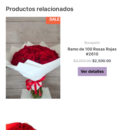
Productos relacionados
SALE
Bouquets
Ramo de 100 Rosas Rojas
#2610
Original
Current
$
3,000.00
$
2,500.00
price
price
was:
is:
Ver detalles
$3,000.00.
$2,500.00