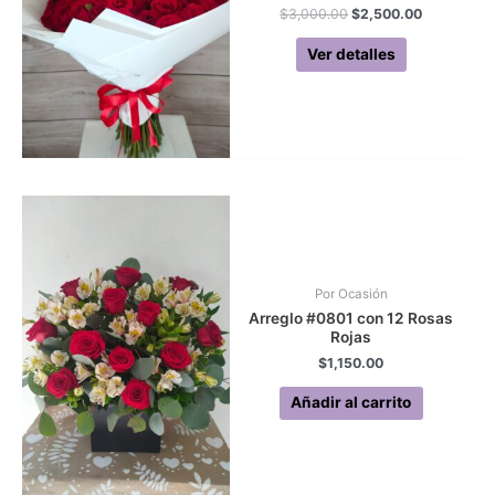
Original
Current
$
3,000.00
$
2,500.00
price
price
was:
is:
Ver detalles
$3,000.00.
$2,500.00
Por Ocasión
Arreglo #0801 con 12 Rosas
Rojas
$
1,150.00
Añadir al carrito