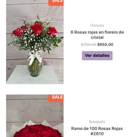
SALE
Floreros
6 Rosas rojas en florero de
cristal
Original
Current
$
700.00
$
650.00
price
price
was:
is:
Ver detalles
$700.00.
$650.00.
SALE
Bouquets
Ramo de 100 Rosas Rojas
#2610