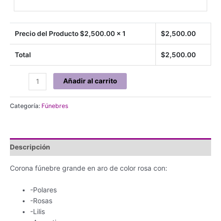
Precio del Producto $
2,500.00
x 1
$
2,500.00
Total
$
2,500.00
Corona
Añadir al carrito
grande
en
Categoría:
Fúnebres
aro
rosa
cantidad
Descripción
Corona fúnebre grande en aro de color rosa con:
-Polares
-Rosas
-Lilis