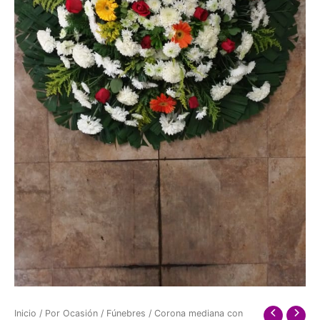
Inicio
/
Por Ocasión
/
Fúnebres
/ Corona mediana con