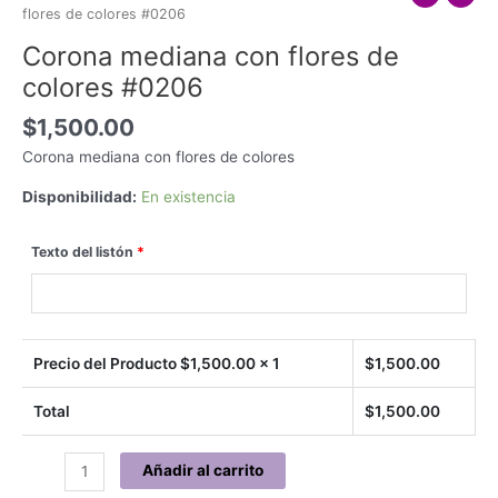
flores de colores #0206
Corona mediana con flores de
colores #0206
$
1,500.00
Corona mediana con flores de colores
Disponibilidad:
En existencia
Texto del listón
*
Precio del Producto $
1,500.00
x 1
$
1,500.00
Total
$
1,500.00
Corona
Añadir al carrito
mediana