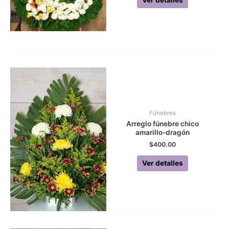
Ver detalles
Fúnebres
Arreglo fúnebre chico
amarillo-dragón
$
400.00
Ver detalles