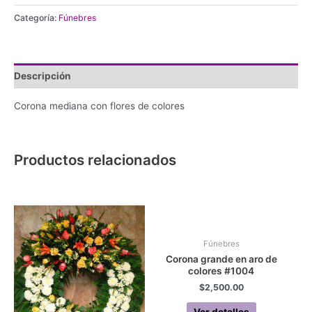
con
Categoría:
Fúnebres
flores
de
colores
#0206
Descripción
cantidad
Corona mediana con flores de colores
Productos relacionados
Fúnebres
Corona grande en aro de
colores #1004
$
2,500.00