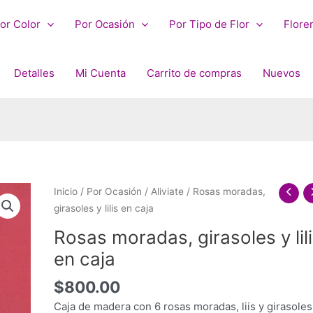
or Color
Por Ocasión
Por Tipo de Flor
Flore
Detalles
Mi Cuenta
Carrito de compras
Nuevos
Inicio
/
Por Ocasión
/
Aliviate
/ Rosas moradas,
girasoles y lilis en caja
Rosas moradas, girasoles y lil
en caja
$
800.00
Caja de madera con 6 rosas moradas, liis y girasoles