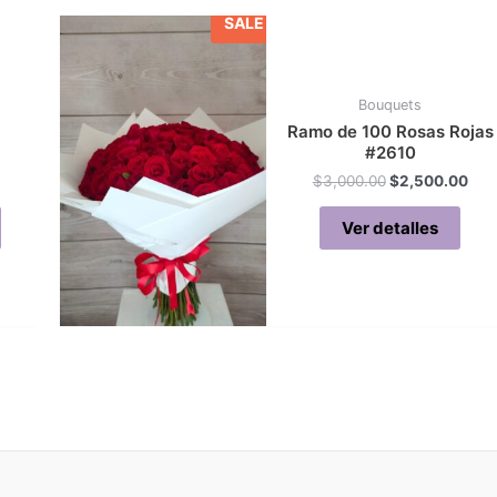
SALE
Bouquets
2
Ramo de 100 Rosas Rojas
#2610
Original
Cur
$
3,000.00
$
2,500.00
price
pri
was:
is:
Ver detalles
$3,000.00.
$2,