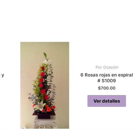
Por Ocasión
 y
6 Rosas rojas en espiral
# S1009
$
700.00
Ver detalles