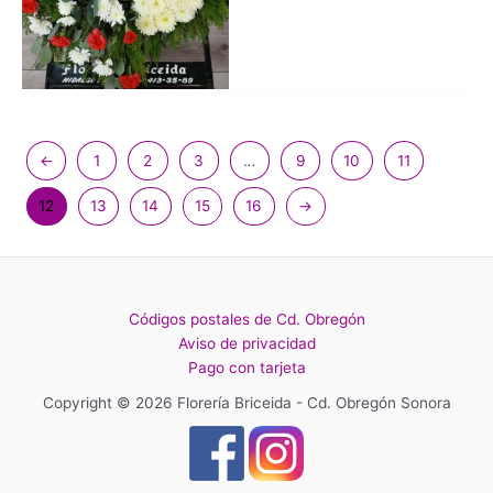
←
1
2
3
…
9
10
11
12
13
14
15
16
→
Códigos postales de Cd. Obregón
Aviso de privacidad
Pago con tarjeta
Copyright © 2026 Florería Briceida - Cd. Obregón Sonora