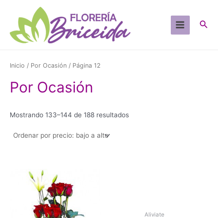
Ir
al
Busc
contenido
Main
Menu
Inicio
/
Por Ocasión
/ Página 12
Por Ocasión
Sorted
Mostrando 133–144 de 188 resultados
by
price:
low
to
high
Aliviate